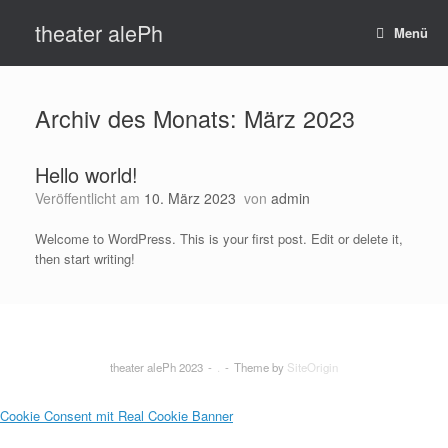
Zum
theater alePh
Inhalt
Menü
springen
Archiv des Monats:
März 2023
Hello world!
Veröffentlicht am
10. März 2023
von
admin
Welcome to WordPress. This is your first post. Edit or delete it,
then start writing!
theater alePh 2023
.
Theme by
SiteOrigin
Cookie Consent mit Real Cookie Banner